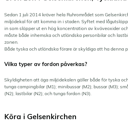
Sedan 1 juli 2014 kräver hela Ruhrområdet som Gelsenkirche
miljödekal för att komma in i staden. Syftet med lågutsläp
in som släpper ut en hög koncentration av kväveoxider och a
måste både inhemska och utländska personbilar och lastbil
zonen.
Både tyska och utländska förare är skyldiga att ha denna p
Vilka typer av fordon påverkas?
Skyldigheten att äga miljödekalen gäller både för tyska och
tunga campingbilar (M1); minibussar (M2); bussar (M3); små
(N2); lastbilar (N2); och tunga fordon (N3).
Köra i Gelsenkirchen