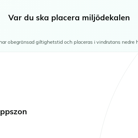
Var du ska placera miljödekalen
har obegränsad giltighetstid och placeras i vindrutans nedre 
äppszon