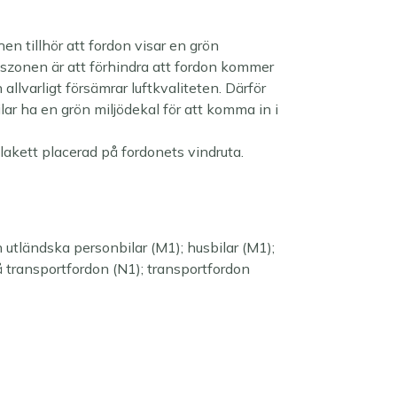
n tillhör att fordon visar en grön
pszonen är att förhindra att fordon kommer
llvarligt försämrar luftkvaliteten. Därför
ar ha en grön miljödekal för att komma in i
lakett placerad på fordonets vindruta.
 utländska personbilar (M1); husbilar (M1);
 transportfordon (N1); transportfordon