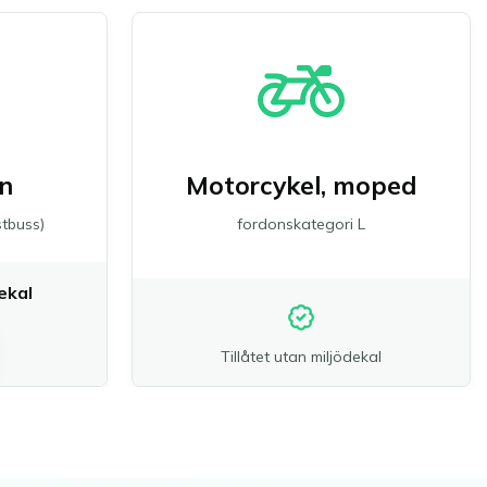
n
Motorcykel, moped
istbuss)
fordonskategori L
ekal
Tillåtet utan miljödekal